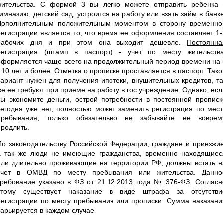
жительства. С формой 3 вы легко можете отправить ребенка 
гимназию, детский сад, устроится на работу или взять займ в банке
Дополнительным положительным моментом в сторону временно
регистрации является то, что время ее оформления составляет 1-
рабочих дня и при этом она выходит дешевле.
Постоянна
регистрация
(штамп в паспорт) - учет по месту жительства
оформляется чаще всего на продолжительный период времени на 
- 10 лет и более. Отметка о прописке проставляется в паспорт. Тако
вариант нужен для получения ипотеки, внушительных кредитов, та
же ее требуют при приеме на работу в гос учреждение. Однако, есл
вы экономите деньги, острой потребности в постоянной прописк
сегодня уже нет, полностью может заменить регистрация по мест
пребывания, только обязательно не забывайте ее воврем
продлить.
По законодательству Российской Федерации, граждане и приезжие
а так же люди не имеющие гражданства, временно находящиес
или длительно проживающие на территории РФ, должны встать н
учет в ОМВД по месту пребывания или жительства. Данно
требование указано в ФЗ от 21.12.2013 года № 376-ФЗ. Согласн
этому существует наказание в виде штрафа за отсутстви
регистрации по месту пребывания или прописки. Сумма наказани
варьируется в каждом случае