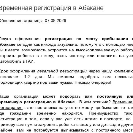
Временная регистрация в Абакане
Обновление страницы: 07.08.2026
Услуга оформления
регистрации по месту пребывания 
Абакане
сегодня как никогда актуальна, потому что с помощью нее
вы имеете возможность устроится на высокооплачиваемую работу
устроить ребенка в школу, взять ипотеку или поставить на уче
автомобиль в ГАИ.
Срок оформления
легальной регистрации
через нашу компанию
составляет 1-2 дня. Мы сможем подобрать вам нескольк
подходящих квартир под ваши нужды. Никаких очередей!
Наша организация может подобрать вам
постоянную ил
временную регистрацию в Абакане
. В чем отличие?
Временна
регистрация
- это постановка на учет по месту пребывания т.е. та
где гражданин временно находится. Преимущество тако
регистрации в том, если у вас уже есть штамп в паспорте, но 
примеру вам нужно закрепить ребенка в школу или дет. сад в друго
районе, вам не потребуется выписываться с постоянного мест