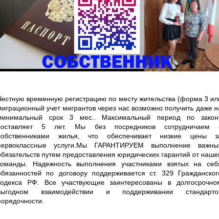
Честную временную регистрацию по месту жительства (форма 3 ил
миграционный учет мигрантов через нас возможно получить даже н
минимальный срок 3 мес.. Максимальный период по закон
составляет 5 лет. Мы без посредников сотрудничаем 
собственниками жилья, что обеспечивает низкие цены з
первоклассные услуги.Мы ГАРАНТИРУЕМ выполнение важны
обязательств путем предоставления юридических гарантий от наше
команды. Надежность выполнения участниками взятых на себ
обязанностей по договору поддерживается ст. 329 Гражданског
кодекса РФ. Все участвующие заинтересованы в долгосрочно
выгодном взаимодействии и поддерживании стандарто
порядочности.