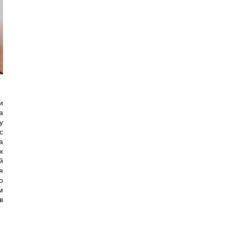
и
а
у
с
а
х
й
я
о
м
в