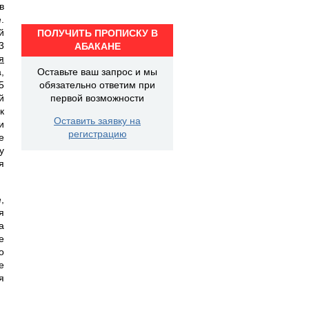
в
.
й
ПОЛУЧИТЬ ПРОПИСКУ В
3
АБАКАНЕ
я
,
Оставьте ваш запрос и мы
5
обязательно ответим при
й
первой возможности
к
Оставить заявку на
и
регистрацию
е
у
я
,
я
а
е
о
е
я