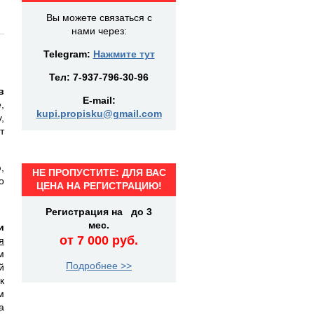
Вы можете связаться с
нами через:
Telegram:
Нажмите тут
Тел:
7-937-796-30-96
в
E-mail:
,
kupi.propisku@gmail.com
,
т
,
НЕ ПРОПУСТИТЕ: ДЛЯ ВАС
о
ЦЕНА НА РЕГИСТРАЦИЮ!
Регистрация на до 3
мес.
и
от 7 000 руб.
я
м
Подробнее >>
й
к
м
а